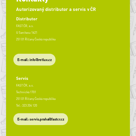
Autorizovaný distributor a servis v ČR
Distributor
FAST ČR, a.s.
U Sanitasu 1621
251 01 Říčany Česká republika
E-mail: info@retlux.cz
Servis
FAST ČR, a.s.
Technická 1701
251 01 Říčany Česká republika
Tel.: 323 204 120
​E-mail: servis.praha@fastcr.cz