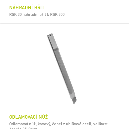
NÁHRADNÍ BŘIT
RSK 30 náhradní břit k RSK 300
ODLAMOVACÍ NŮŽ
Odlamovaí nůž, kovový, čepel z uhlíkové oceli, velikost
čepele 85x9mm