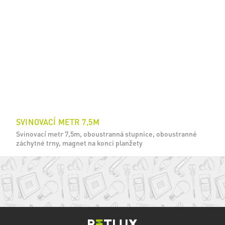
SVINOVACÍ METR 7,5M
Svinovací metr 7,5m, oboustranná stupnice, oboustranné
záchytné trny, magnet na konci planžety