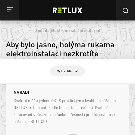
Zpět do Elektroinstalační materiál
Aby bylo jasno, holýma rukama
elektroinstalaci nezkrotíte
Vybrat filtr
NÁŘADÍ
Dvakrát měř a jednou řež. S praktickým a kvalitním nářadím
RETLUX se toto pořekadlo lehce stane realitou. Kvalitní
zpracování s důrazem na funkci, přesnost i praktičnost. To je
nářadí od RETLUXU