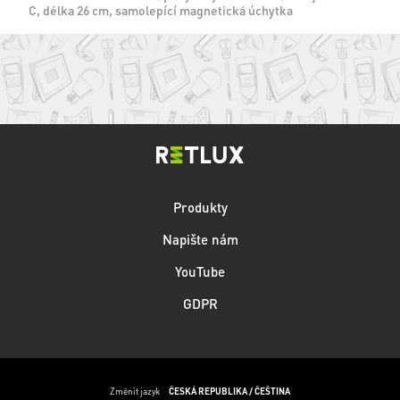
C, délka 26 cm, samolepící magnetická úchytka
Produkty
Napište nám
YouTube
GDPR
Změnit jazyk
ČESKÁ REPUBLIKA / ČEŠTINA