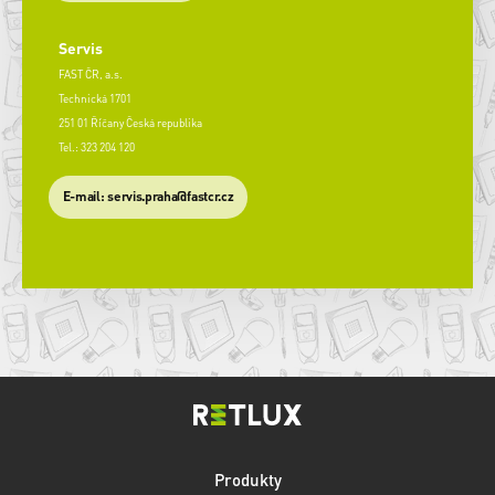
Servis
FAST ČR, a.s.
Technická 1701
251 01 Říčany Česká republika
Tel.: 323 204 120
​E-mail: servis.praha@fastcr.cz
Produkty