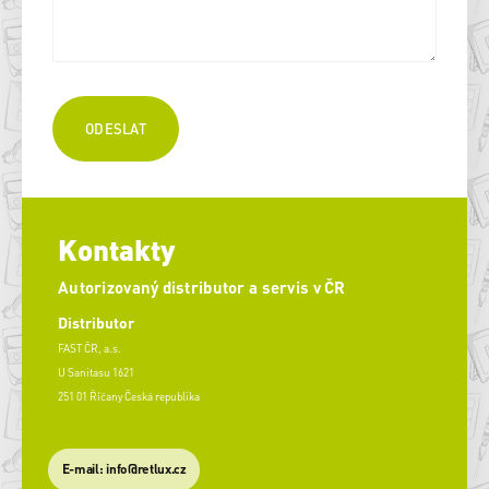
Kontakty
Autorizovaný distributor a servis v ČR
Distributor
FAST ČR, a.s.
U Sanitasu 1621
251 01 Říčany Česká republika
E-mail: info@retlux.cz