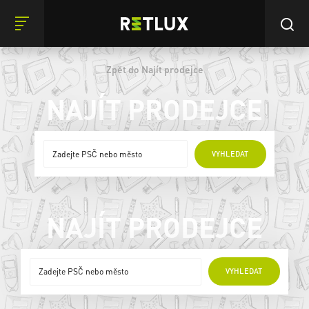
Zpět do Najít prodejce
NAJÍT PRODEJCE
ONLINE PRODEJCI
VYHLEDAT
NAJÍT PRODEJCE
ONLINE PRODEJCI
VYHLEDAT