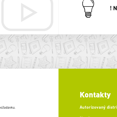
! 
Kontakty
Autorizovaný distr
 požadavku.