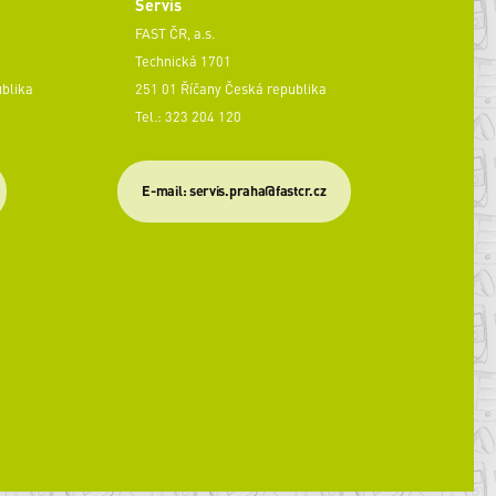
Servis
FAST ČR, a.s.
Technická 1701
ublika
251 01 Říčany Česká republika
Tel.: 323 204 120
​E-mail: servis.praha@fastcr.cz