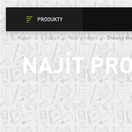
PRODUKTY
Retlux
/
O značce
/
Najít prodejce
/
Žilinský Kr
NAJÍT PR