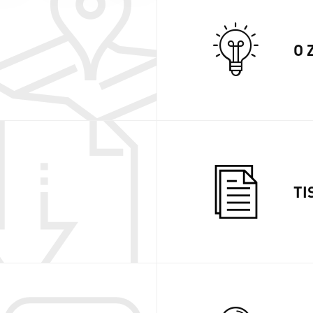
O 
TI