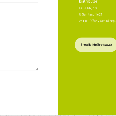
Distributor
FAST ČR, a.s.
U Sanitasu 1621
251 01 Říčany Česká rep
E-mail: info@retlux.cz