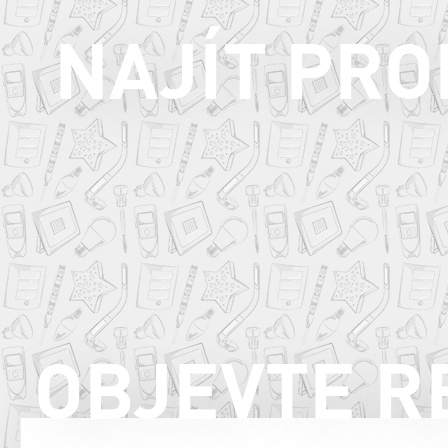
NAJÍT PR
OBJEVTE R