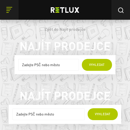
Zpět do Najít prodejce
NAJÍT PRODEJCE
ONLINE PRODEJCI
VYHLEDAT
NAJÍT PRODEJCE
ONLINE PRODEJCI
VYHLEDAT