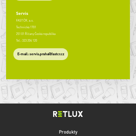
Servis
FAST ČR, a.s.
Technická 1701
251 01 Říčany Česká republika
Tel.: 323 204 120
​E-mail: servis.praha@fastcr.cz
Produkty