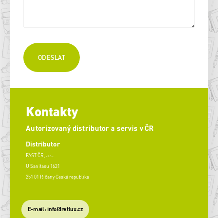
Kontakty
Autorizovaný distributor a servis v ČR
Distributor
FAST ČR, a.s.
U Sanitasu 1621
251 01 Říčany Česká republika
E-mail: info@retlux.cz