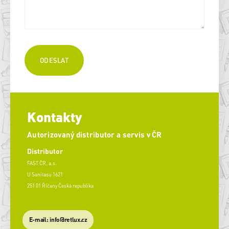
Kontakty
Autorizovaný distributor a servis v ČR
Distributor
FAST ČR, a.s.
U Sanitasu 1621
251 01 Říčany Česká republika
E-mail: info@retlux.cz