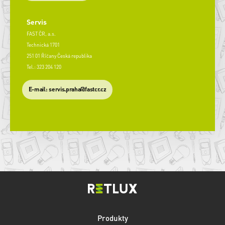
Servis
FAST ČR, a.s.
Technická 1701
251 01 Říčany Česká republika
Tel.: 323 204 120
​E-mail: servis.praha@fastcr.cz
Produkty