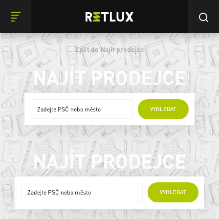
Zpět do Najít prodejce
NAJÍT PRODEJCE
ONLINE PRODEJCI
VYHLEDAT
NAJÍT PRODEJCE
ONLINE PRODEJCI
VYHLEDAT