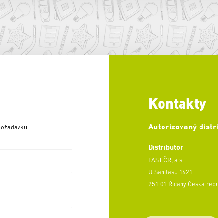
Kontakty
Autorizovaný distr
 požadavku.
Distributor
FAST ČR, a.s.
U Sanitasu 1621
251 01 Říčany Česká rep