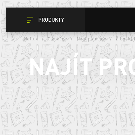
PRODUKTY
Retlux
/
O značce
/
Najít prodejce
/
Žilinský 
NAJÍT PR