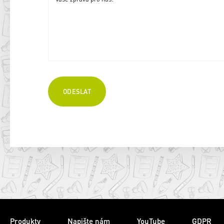
Produkty
Napište nám
YouTube
GDPR