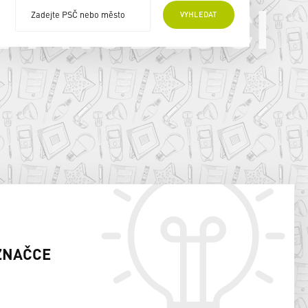
E PRODEJCI
VYHLEDAT
ZNAČCE