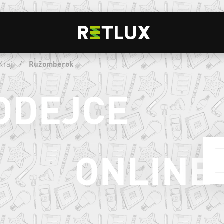
Kraj
/
Ružomberok
ODEJCE
ONLINE