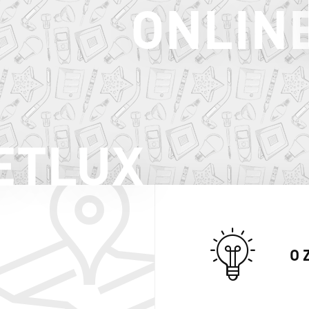
ONLIN
ETLUX
O 