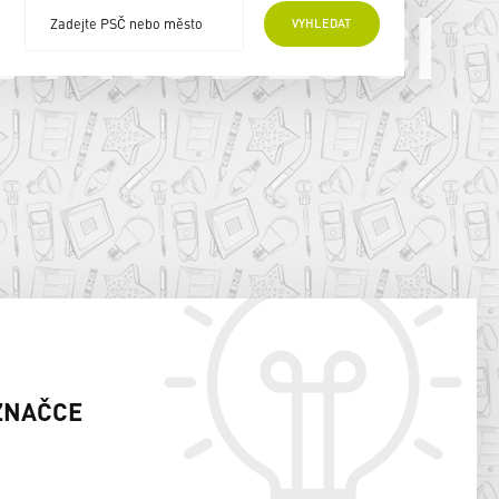
E PRODEJCI
VYHLEDAT
ZNAČCE