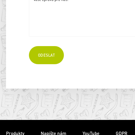
Produkty
Napište nám
YouTube
GDPR