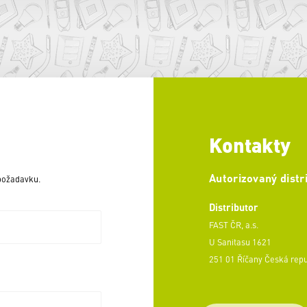
Kontakty
Autorizovaný distr
 požadavku.
Distributor
FAST ČR, a.s.
U Sanitasu 1621
251 01 Říčany Česká rep