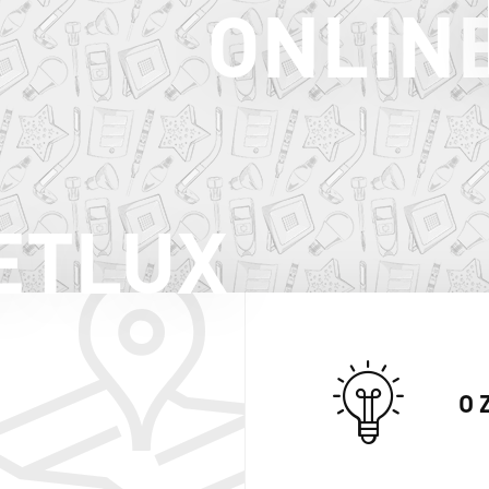
ONLIN
ETLUX
O 