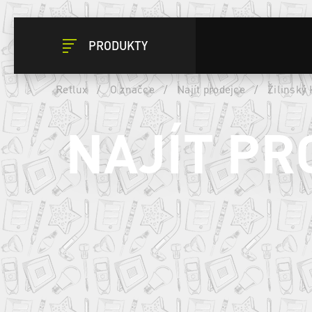
PRODUKTY
Retlux
/
O značce
/
Najít prodejce
/
Žilinský 
NAJÍT PR