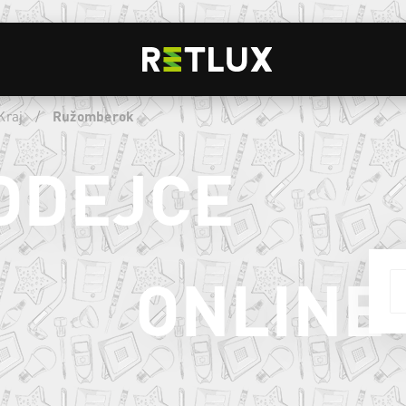
Kraj
/
Ružomberok
ODEJCE
ONLINE