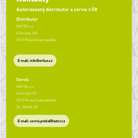
Autorizovaný distributor a servis v ČR
Distributor
FAST ČR, a.s.
U Sanitasu 1621
251 01 Říčany Česká republika
E-mail: info@retlux.cz
Servis
FAST ČR, a.s.
Technická 1701
251 01 Říčany Česká republika
Tel.: 323 204 120
​E-mail: servis.praha@fastcr.cz