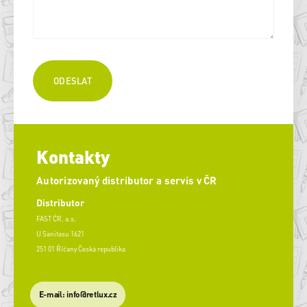
Kontakty
Autorizovaný distributor a servis v ČR
Distributor
FAST ČR, a.s.
U Sanitasu 1621
251 01 Říčany Česká republika
E-mail: info@retlux.cz