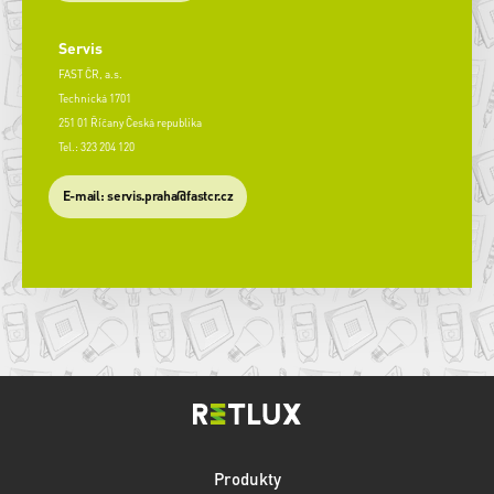
Servis
FAST ČR, a.s.
Technická 1701
251 01 Říčany Česká republika
Tel.: 323 204 120
​E-mail: servis.praha@fastcr.cz
Produkty