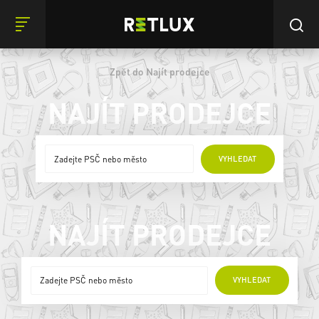
Zpět do Najít prodejce
NAJÍT PRODEJCE
ONLINE PRODEJCI
VYHLEDAT
NAJÍT PRODEJCE
ONLINE PRODEJCI
VYHLEDAT