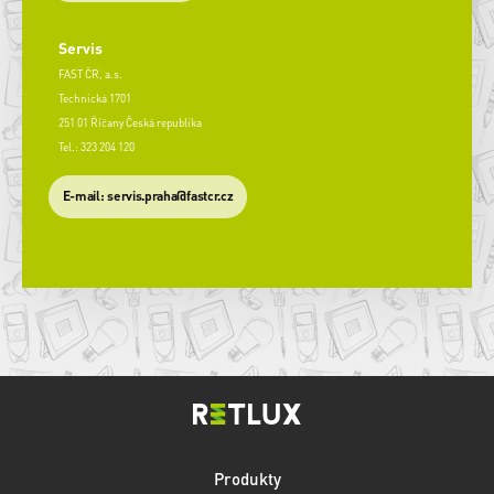
Servis
FAST ČR, a.s.
Technická 1701
251 01 Říčany Česká republika
Tel.: 323 204 120
​E-mail: servis.praha@fastcr.cz
Produkty