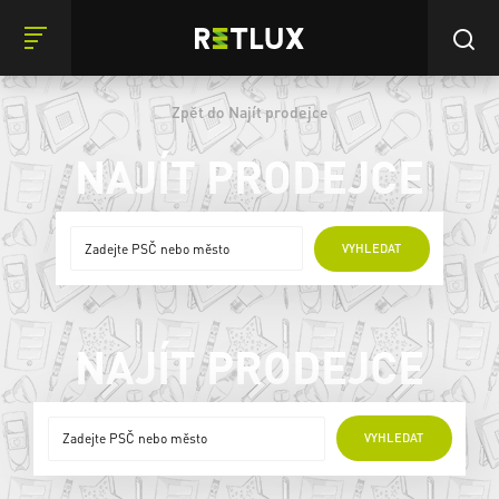
Zpět do Najít prodejce
NAJÍT PRODEJCE
ONLINE PRODEJCI
VYHLEDAT
NAJÍT PRODEJCE
ONLINE PRODEJCI
VYHLEDAT