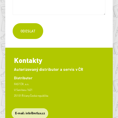
Kontakty
Autorizovaný distributor a servis v ČR
Distributor
FAST ČR, a.s.
U Sanitasu 1621
251 01 Říčany Česká republika
E-mail: info@retlux.cz