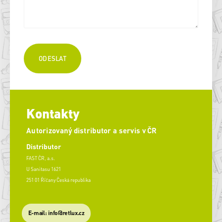
Kontakty
Autorizovaný distributor a servis v ČR
Distributor
FAST ČR, a.s.
U Sanitasu 1621
251 01 Říčany Česká republika
E-mail: info@retlux.cz