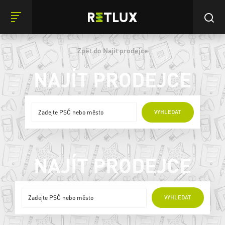
Zpět do Najít prodejce
NAJÍT PRODEJCE
ONLINE PRODEJCI
VYHLEDAT
NAJÍT PRODEJCE
ONLINE PRODEJCI
VYHLEDAT