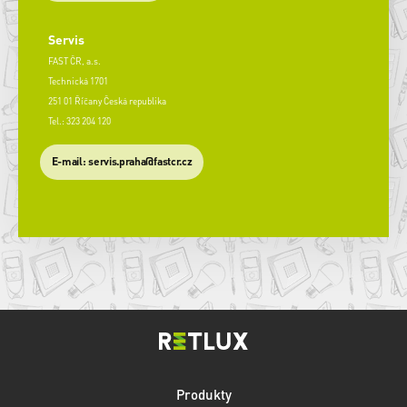
Servis
FAST ČR, a.s.
Technická 1701
251 01 Říčany Česká republika
Tel.: 323 204 120
​E-mail: servis.praha@fastcr.cz
Produkty