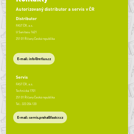
Autorizovaný distributor a servis v ČR
Distributor
FAST ČR, a.s.
U Sanitasu 1621
251 01 Říčany Česká republika
E-mail: info@retlux.cz
Servis
FAST ČR, a.s.
Technická 1701
251 01 Říčany Česká republika
Tel.: 323 204 120
​E-mail: servis.praha@fastcr.cz