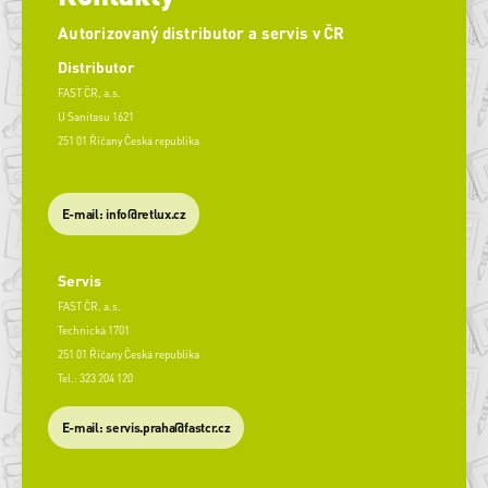
Autorizovaný distributor a servis v ČR
Distributor
FAST ČR, a.s.
U Sanitasu 1621
251 01 Říčany Česká republika
E-mail: info@retlux.cz
Servis
FAST ČR, a.s.
Technická 1701
251 01 Říčany Česká republika
Tel.: 323 204 120
​E-mail: servis.praha@fastcr.cz