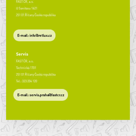
FAST ČR, a.s.
U Sanitasu 1621
251 01 Říčany Česká republika
E-mail: info@retlux.cz
Servis
FAST ČR, a.s.
Technická 1701
251 01 Říčany Česká republika
Tel.: 323 204 120
​E-mail: servis.praha@fastcr.cz