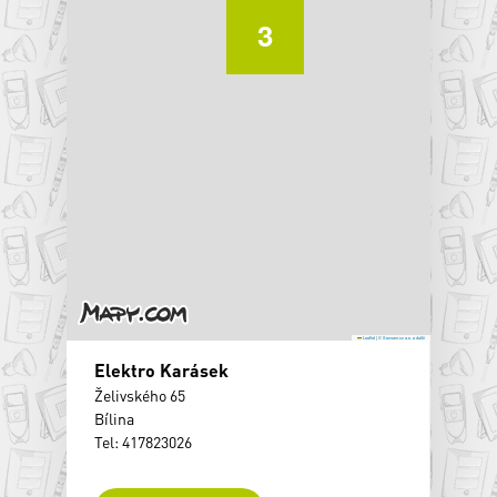
3
Leaflet
|
© Seznam.cz a.s. a další
Elektro Karásek
Želivského 65
Bílina
Tel: 417823026