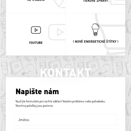
TISKOVÉ ZPRÁVY
! NOVÉ ENERGETICKÉ ŠTÍTKY !
YOUTUBE
KONTAKT
Napište nám
Využijte formuláře pro rychlé sdělení Vašeho problému nebo požadavku.
Všechny položky jsou povinné.