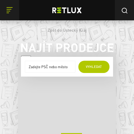
Zpět do Ústecký Kraj
NAJÍT PRODEJCE
+
VYHLEDAT
−