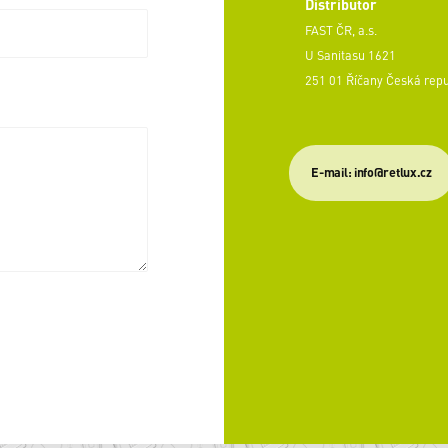
Distributor
FAST ČR, a.s.
U Sanitasu 1621
251 01 Říčany Česká rep
E-mail: info@retlux.cz