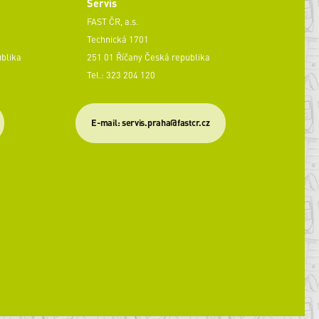
Servis
FAST ČR, a.s.
Technická 1701
ublika
251 01 Říčany Česká republika
Tel.: 323 204 120
​E-mail: servis.praha@fastcr.cz