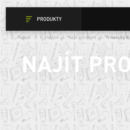
PRODUKTY
Retlux
/
O značce
/
Najít prodejce
/
Trnavský K
NAJÍT PR