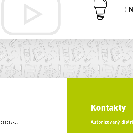
! 
Kontakty
Autorizovaný distr
 požadavku.