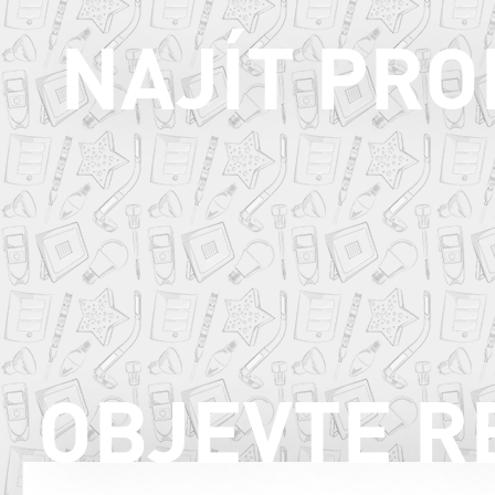
NAJÍT PR
OBJEVTE R