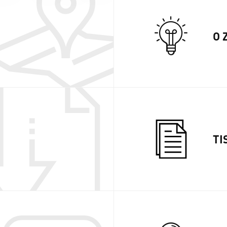
O 
TI