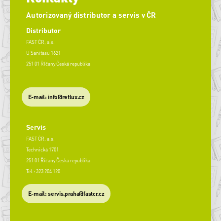
Autorizovaný distributor a servis v ČR
Distributor
FAST ČR, a.s.
U Sanitasu 1621
251 01 Říčany Česká republika
E-mail: info@retlux.cz
Servis
FAST ČR, a.s.
Technická 1701
251 01 Říčany Česká republika
Tel.: 323 204 120
​E-mail: servis.praha@fastcr.cz