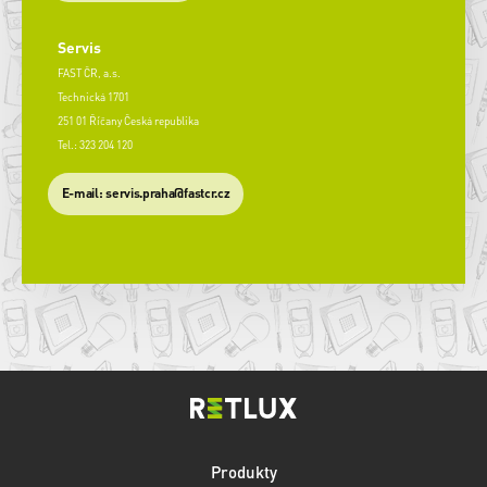
Servis
FAST ČR, a.s.
Technická 1701
251 01 Říčany Česká republika
Tel.: 323 204 120
​E-mail: servis.praha@fastcr.cz
Produkty