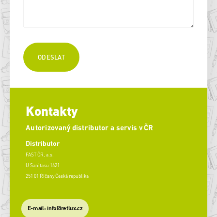
Kontakty
Autorizovaný distributor a servis v ČR
Distributor
FAST ČR, a.s.
U Sanitasu 1621
251 01 Říčany Česká republika
E-mail: info@retlux.cz