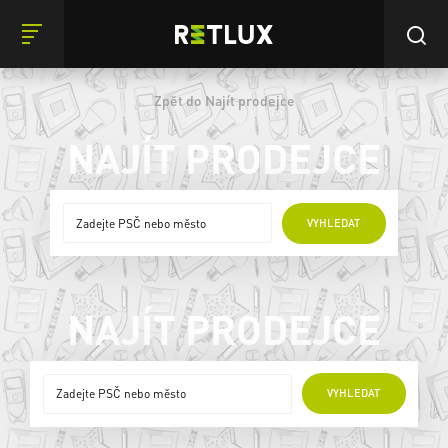
Zpět do Najít prodejce
NAJÍT PRODEJCE
ONLINE PRODEJCI
VYHLEDAT
NAJÍT PRODEJCE
ONLINE PRODEJCI
VYHLEDAT