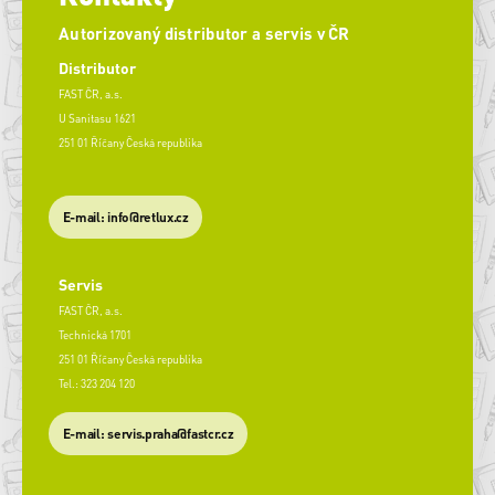
Autorizovaný distributor a servis v ČR
Distributor
FAST ČR, a.s.
U Sanitasu 1621
251 01 Říčany Česká republika
E-mail: info@retlux.cz
Servis
FAST ČR, a.s.
Technická 1701
251 01 Říčany Česká republika
Tel.: 323 204 120
​E-mail: servis.praha@fastcr.cz