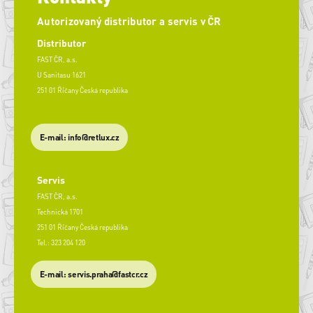
Autorizovaný distributor a servis v ČR
Distributor
FAST ČR, a.s.
U Sanitasu 1621
251 01 Říčany Česká republika
E-mail: info@retlux.cz
Servis
FAST ČR, a.s.
Technická 1701
251 01 Říčany Česká republika
Tel.: 323 204 120
​E-mail: servis.praha@fastcr.cz