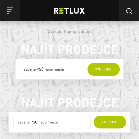
Zpět do Najít prodejce
NAJÍT PRODEJCE
ONLINE PRODEJCI
VYHLEDAT
NAJÍT PRODEJCE
ONLINE PRODEJCI
VYHLEDAT