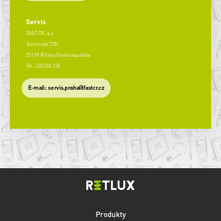
Servis
FAST ČR, a.s.
Technická 1701
251 01 Říčany Česká republika
Tel.: 323 204 120
​E-mail: servis.praha@fastcr.cz
Produkty