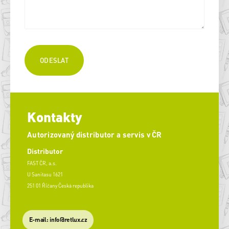
Kontakty
Autorizovaný distributor a servis v ČR
Distributor
FAST ČR, a.s.
U Sanitasu 1621
251 01 Říčany Česká republika
E-mail: info@retlux.cz