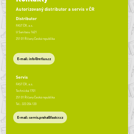
Autorizovaný distributor a servis v ČR
Distributor
FAST ČR, a.s.
U Sanitasu 1621
251 01 Říčany Česká republika
E-mail: info@retlux.cz
Servis
FAST ČR, a.s.
Technická 1701
251 01 Říčany Česká republika
Tel.: 323 204 120
​E-mail: servis.praha@fastcr.cz