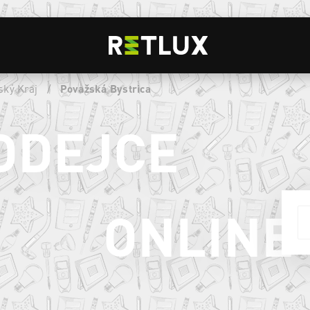
ský Kraj
/
Považská Bystrica
ODEJCE
ONLINE