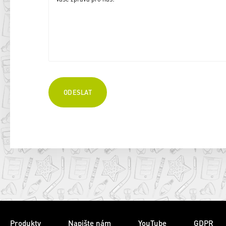
Produkty
Napište nám
YouTube
GDPR