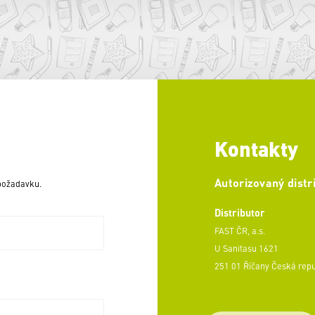
Kontakty
Autorizovaný distr
 požadavku.
Distributor
FAST ČR, a.s.
U Sanitasu 1621
251 01 Říčany Česká rep