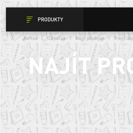
PRODUKTY
Retlux
/
O značce
/
Najít prodejce
/
Trenčian
NAJÍT PR