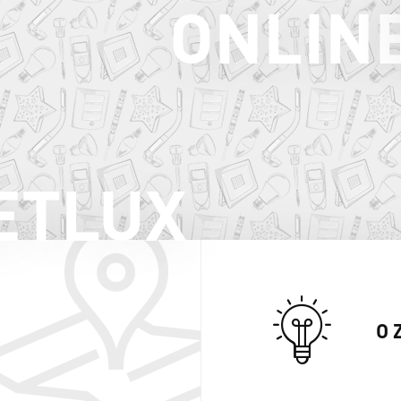
ONLIN
ETLUX
O 