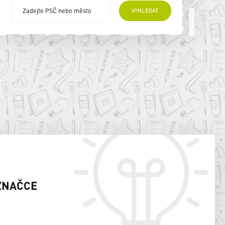
E PRODEJCI
VYHLEDAT
ZNAČCE