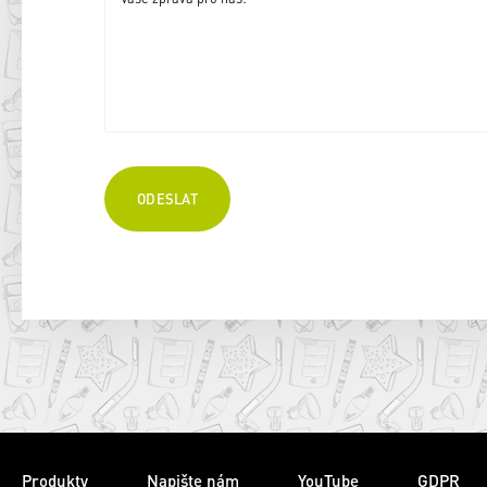
Produkty
Napište nám
YouTube
GDPR