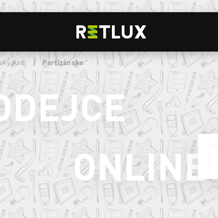
ský Kraj
/
Partizánske
ODEJCE
ONLINE