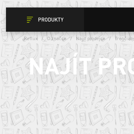
PRODUKTY
Retlux
/
O značce
/
Najít prodejce
/
Trenčian
NAJÍT PR