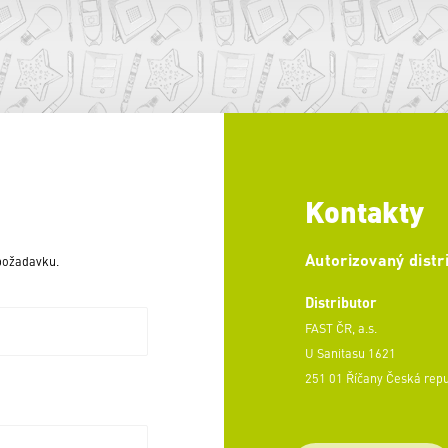
Kontakty
Autorizovaný distr
 požadavku.
Distributor
FAST ČR, a.s.
U Sanitasu 1621
251 01 Říčany Česká rep