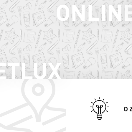
ONLIN
ETLUX
O 