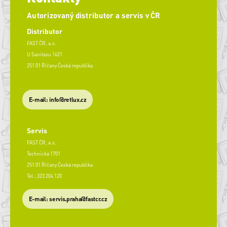
Autorizovaný distributor a servis v ČR
Distributor
FAST ČR, a.s.
U Sanitasu 1621
251 01 Říčany Česká republika
E-mail: info@retlux.cz
Servis
FAST ČR, a.s.
Technická 1701
251 01 Říčany Česká republika
Tel.: 323 204 120
​E-mail: servis.praha@fastcr.cz