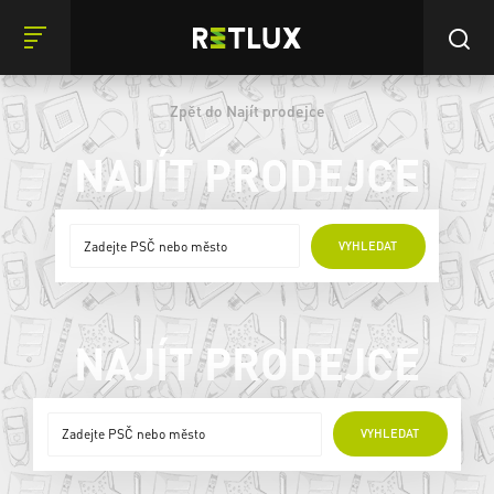
Zpět do Najít prodejce
NAJÍT PRODEJCE
ONLINE PRODEJCI
VYHLEDAT
NAJÍT PRODEJCE
ONLINE PRODEJCI
VYHLEDAT