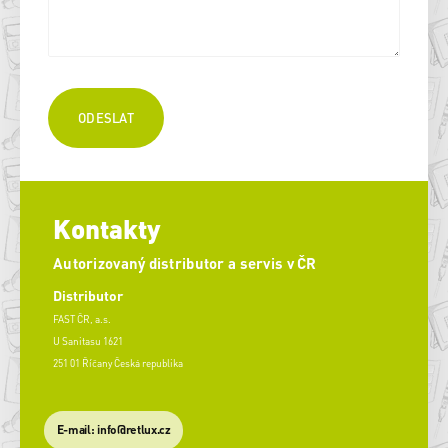
Kontakty
Autorizovaný distributor a servis v ČR
Distributor
FAST ČR, a.s.
U Sanitasu 1621
251 01 Říčany Česká republika
E-mail: info@retlux.cz