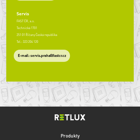
Servis
FAST ČR, a.s.
Technická 1701
251 01 Říčany Česká republika
Tel.: 323 204 120
​E-mail: servis.praha@fastcr.cz
Produkty