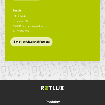
Servis
FAST ČR, a.s.
Technická 1701
251 01 Říčany Česká republika
Tel.: 323 204 120
​E-mail: servis.praha@fastcr.cz
Produkty