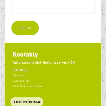
Kontakty
Autorizovaný distributor a servis v ČR
Distributor
FAST ČR, a.s.
U Sanitasu 1621
251 01 Říčany Česká republika
E-mail: info@retlux.cz