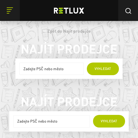
Zpět do Najít prodejce
NAJÍT PRODEJCE
ONLINE PRODEJCI
VYHLEDAT
NAJÍT PRODEJCE
ONLINE PRODEJCI
VYHLEDAT