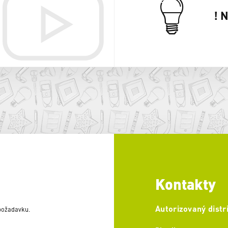
! 
Kontakty
Autorizovaný distr
 požadavku.