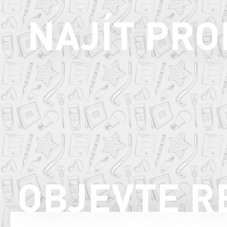
NAJÍT PR
OBJEVTE R