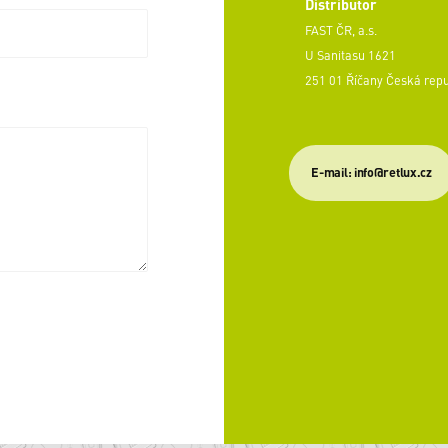
Distributor
FAST ČR, a.s.
U Sanitasu 1621
251 01 Říčany Česká rep
E-mail: info@retlux.cz