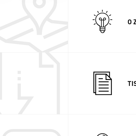
O 
TI