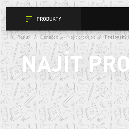
PRODUKTY
Retlux
/
O značce
/
Najít prodejce
/
Prešovský 
NAJÍT PR