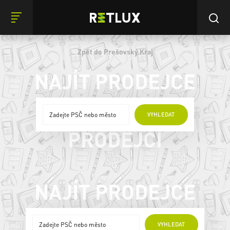
Zpět do Prešovský Kraj
NAJÍT PRODEJCE
ONLINE
VYHLEDAT
PRODEJCI
NAJÍT PRODEJCE
ONLINE PRODEJCI
VYHLEDAT