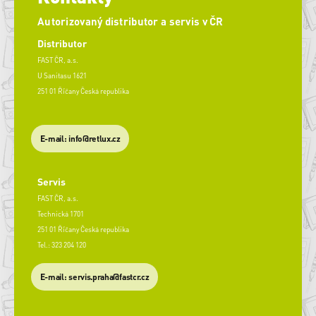
Autorizovaný distributor a servis v ČR
Distributor
FAST ČR, a.s.
U Sanitasu 1621
251 01 Říčany Česká republika
E-mail: info@retlux.cz
Servis
FAST ČR, a.s.
Technická 1701
251 01 Říčany Česká republika
Tel.: 323 204 120
​E-mail: servis.praha@fastcr.cz