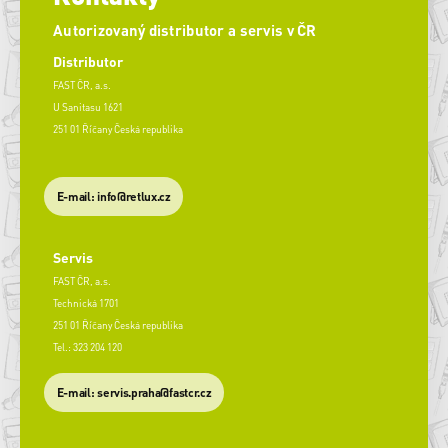
Autorizovaný distributor a servis v ČR
Distributor
FAST ČR, a.s.
U Sanitasu 1621
251 01 Říčany Česká republika
E-mail: info@retlux.cz
Servis
FAST ČR, a.s.
Technická 1701
251 01 Říčany Česká republika
Tel.: 323 204 120
​E-mail: servis.praha@fastcr.cz