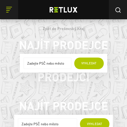
Zpět do Prešovský Kraj
NAJÍT PRODEJCE
ONLINE
VYHLEDAT
PRODEJCI
NAJÍT PRODEJCE
ONLINE PRODEJCI
VYHLEDAT