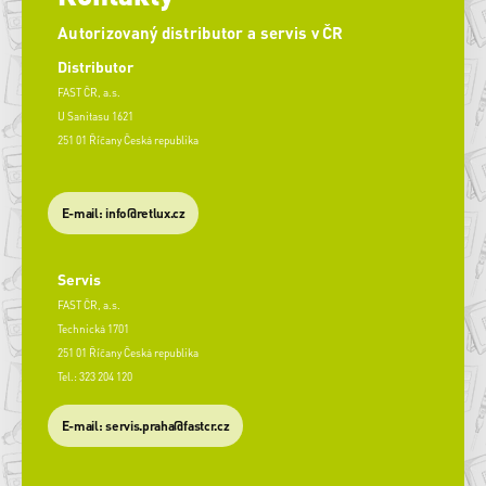
Autorizovaný distributor a servis v ČR
Distributor
FAST ČR, a.s.
U Sanitasu 1621
251 01 Říčany Česká republika
E-mail: info@retlux.cz
Servis
FAST ČR, a.s.
Technická 1701
251 01 Říčany Česká republika
Tel.: 323 204 120
​E-mail: servis.praha@fastcr.cz