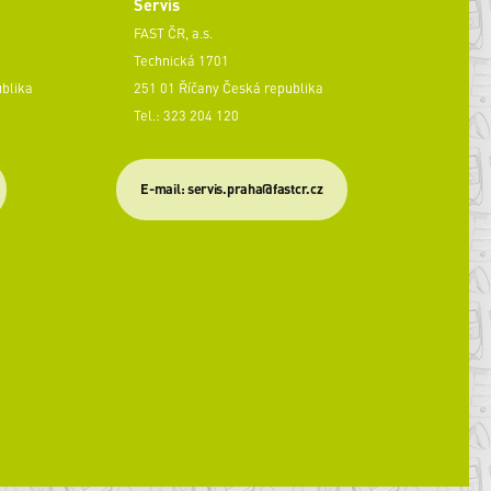
Servis
FAST ČR, a.s.
Technická 1701
ublika
251 01 Říčany Česká republika
Tel.: 323 204 120
​E-mail: servis.praha@fastcr.cz