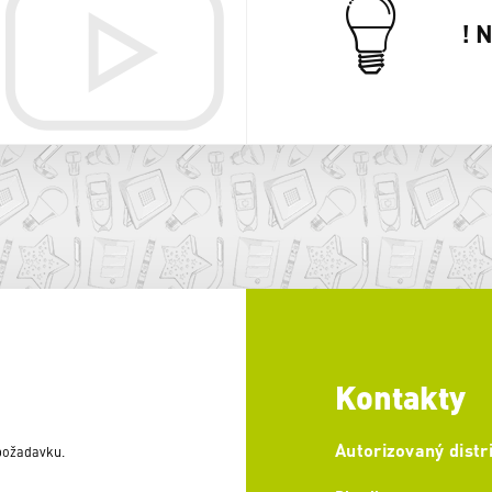
! 
Kontakty
Autorizovaný distr
 požadavku.