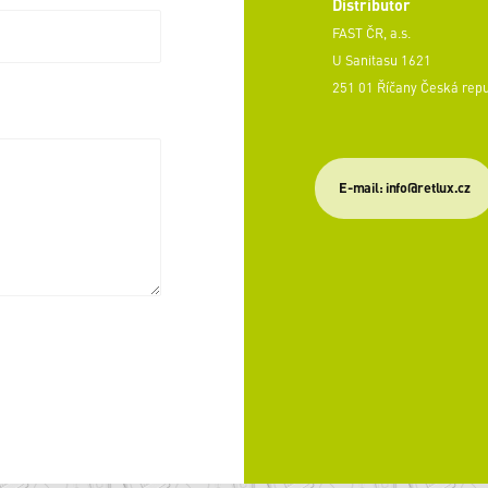
Distributor
FAST ČR, a.s.
U Sanitasu 1621
251 01 Říčany Česká rep
E-mail: info@retlux.cz