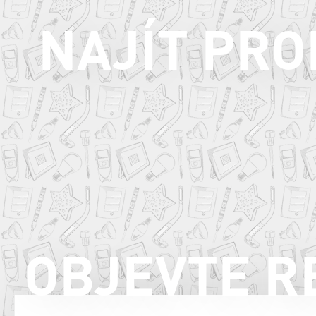
NAJÍT PR
OBJEVTE R