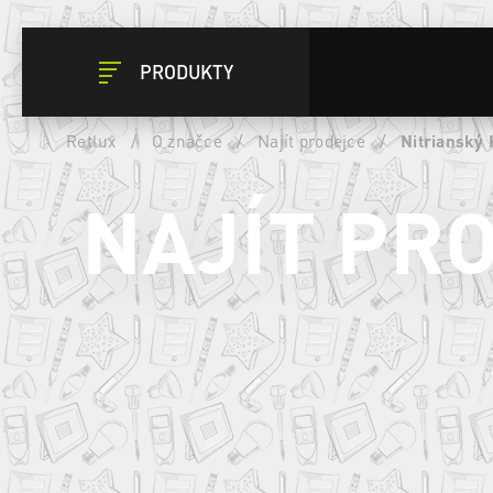
PRODUKTY
Retlux
/
O značce
/
Najít prodejce
/
Nitrianský 
NAJÍT PR