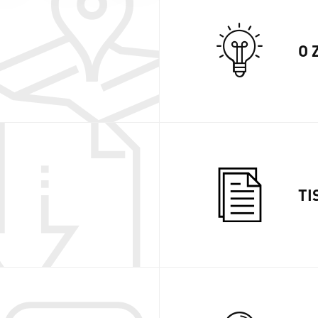
O 
TI