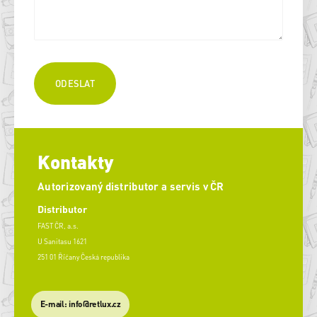
Kontakty
Autorizovaný distributor a servis v ČR
Distributor
FAST ČR, a.s.
U Sanitasu 1621
251 01 Říčany Česká republika
E-mail: info@retlux.cz