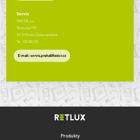
Servis
FAST ČR, a.s.
Technická 1701
251 01 Říčany Česká republika
Tel.: 323 204 120
​E-mail: servis.praha@fastcr.cz
Produkty