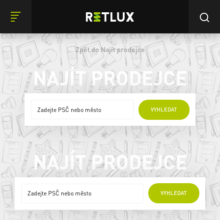
Zpět do Najít prodejce
NAJÍT PRODEJCE
ONLINE PRODEJCI
VYHLEDAT
NAJÍT PRODEJCE
ONLINE PRODEJCI
VYHLEDAT