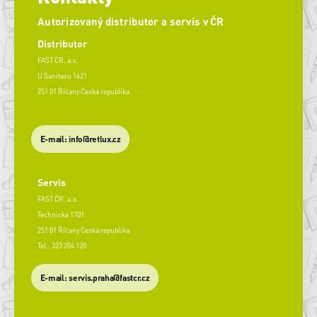
Autorizovaný distributor a servis v ČR
Distributor
FAST ČR, a.s.
U Sanitasu 1621
251 01 Říčany Česká republika
E-mail: info@retlux.cz
Servis
FAST ČR, a.s.
Technická 1701
251 01 Říčany Česká republika
Tel.: 323 204 120
​E-mail: servis.praha@fastcr.cz