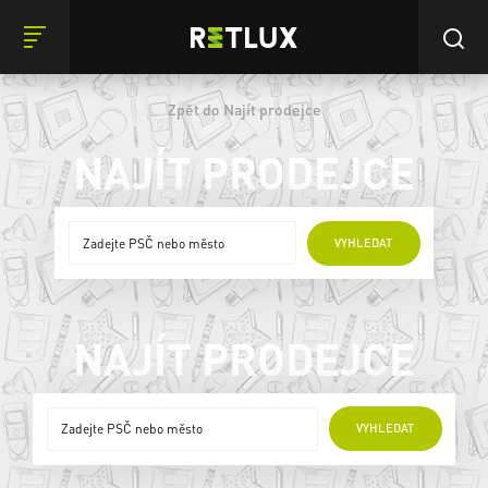
Zpět do Najít prodejce
NAJÍT PRODEJCE
ONLINE PRODEJCI
VYHLEDAT
NAJÍT PRODEJCE
ONLINE PRODEJCI
VYHLEDAT