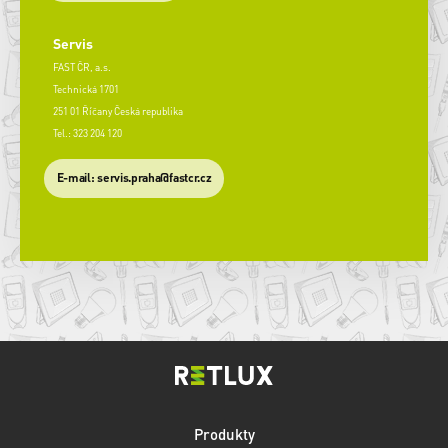
Servis
FAST ČR, a.s.
Technická 1701
251 01 Říčany Česká republika
Tel.: 323 204 120
​E-mail: servis.praha@fastcr.cz
Produkty