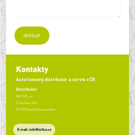
Kontakty
Autorizovaný distributor a servis v ČR
Distributor
FAST ČR, a.s.
U Sanitasu 1621
251 01 Říčany Česká republika
E-mail: info@retlux.cz