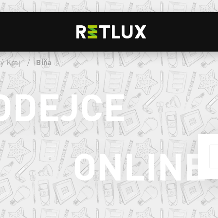
ý Kraj
/
Bíňa
ODEJCE
ONLINE