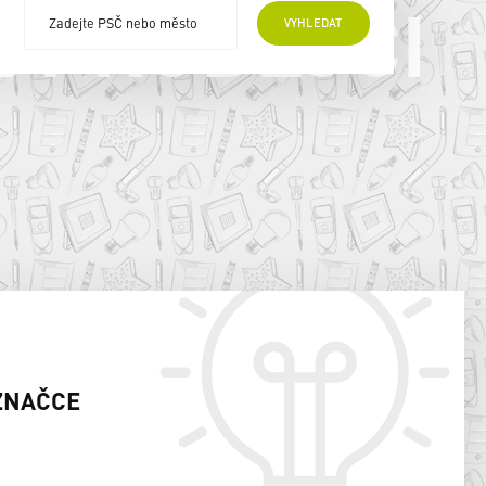
E PRODEJCI
VYHLEDAT
ZNAČCE