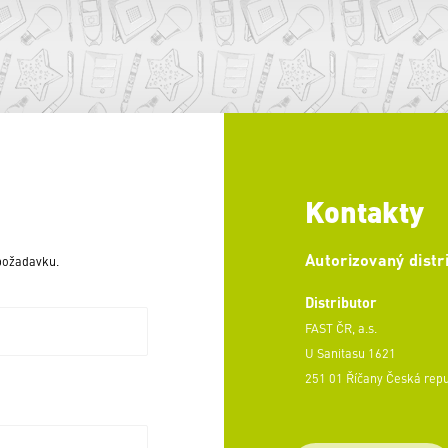
Kontakty
Autorizovaný distr
 požadavku.
Distributor
FAST ČR, a.s.
U Sanitasu 1621
251 01 Říčany Česká rep