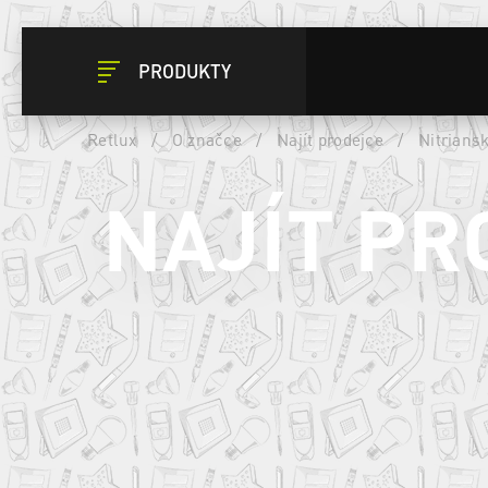
PRODUKTY
Retlux
/
O značce
/
Najít prodejce
/
Nitriansk
NAJÍT PR