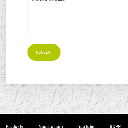
Produkty
Napište nám
YouTube
GDPR