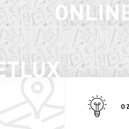
ONLIN
ETLUX
O 