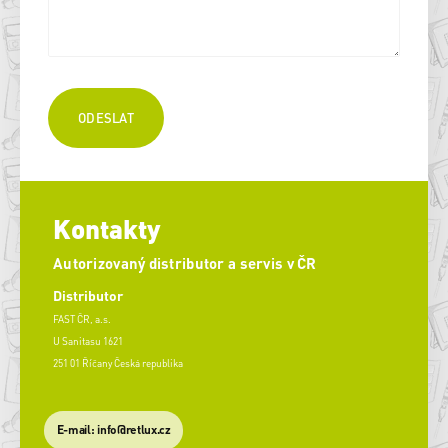
Kontakty
Autorizovaný distributor a servis v ČR
Distributor
FAST ČR, a.s.
U Sanitasu 1621
251 01 Říčany Česká republika
E-mail: info@retlux.cz