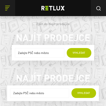
Zpět do Najít prodejce
NAJÍT PRODEJCE
ONLINE PRODEJCI
VYHLEDAT
NAJÍT PRODEJCE
ONLINE PRODEJCI
VYHLEDAT