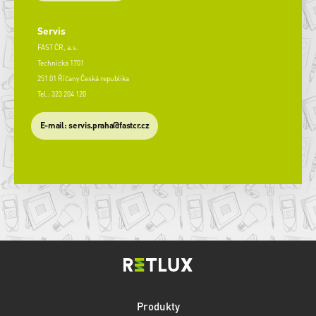
Servis
FAST ČR, a.s.
Technická 1701
251 01 Říčany Česká republika
Tel.: 323 204 120
​E-mail: servis.praha@fastcr.cz
Produkty