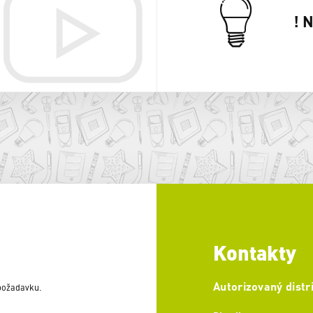
! 
Kontakty
Autorizovaný distr
 požadavku.