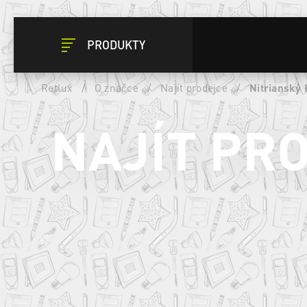
PRODUKTY
Retlux
/
O značce
/
Najít prodejce
/
Nitrianský 
NAJÍT PR