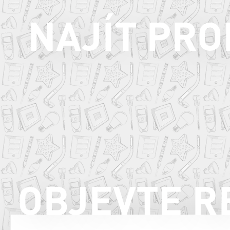
NAJÍT PR
OBJEVTE R