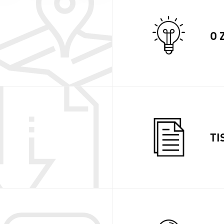
O 
TI