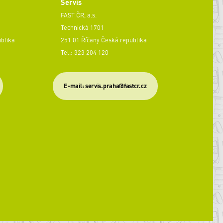
Servis
FAST ČR, a.s.
Technická 1701
ublika
251 01 Říčany Česká republika
Tel.: 323 204 120
​E-mail: servis.praha@fastcr.cz