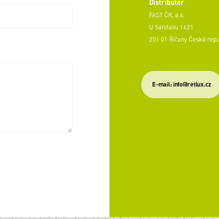
Distributor
FAST ČR, a.s.
U Sanitasu 1621
251 01 Říčany Česká rep
E-mail: info@retlux.cz