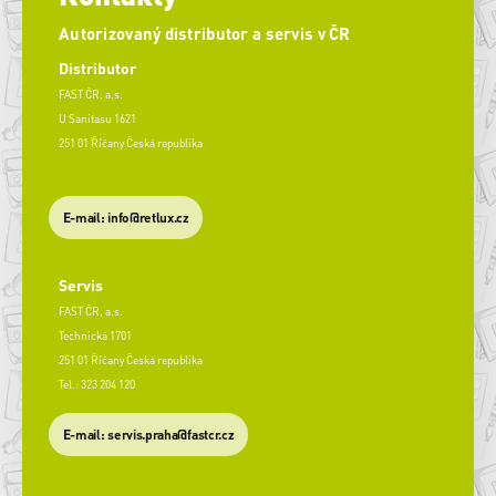
Autorizovaný distributor a servis v ČR
Distributor
FAST ČR, a.s.
U Sanitasu 1621
251 01 Říčany Česká republika
E-mail: info@retlux.cz
Servis
FAST ČR, a.s.
Technická 1701
251 01 Říčany Česká republika
Tel.: 323 204 120
​E-mail: servis.praha@fastcr.cz