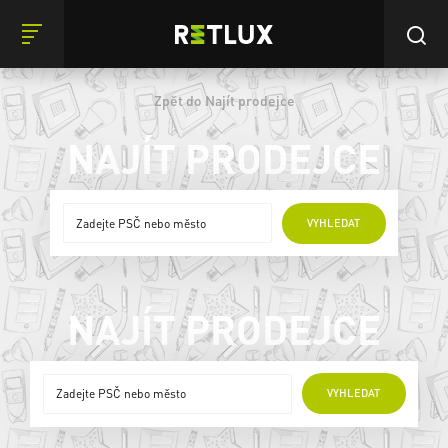
Zpět do Najít prodejce
NAJÍT PRODEJCE
ONLINE PRODEJCI
VYHLEDAT
NAJÍT PRODEJCE
ONLINE PRODEJCI
VYHLEDAT