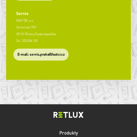
Servis
FAST ČR, a.s.
Technická 1701
251 01 Říčany Česká republika
Tel.: 323 204 120
​E-mail: servis.praha@fastcr.cz
Produkty