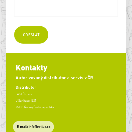
Kontakty
Autorizovaný distributor a servis v ČR
Distributor
FAST ČR, a.s.
U Sanitasu 1621
251 01 Říčany Česká republika
E-mail: info@retlux.cz