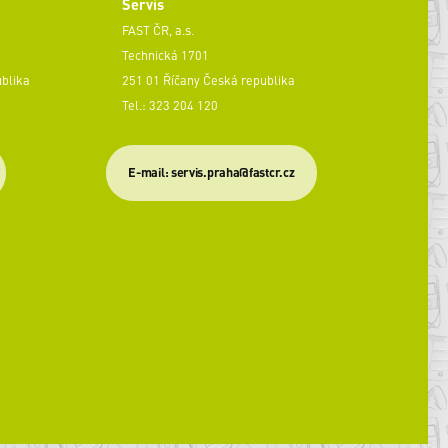
Servis
FAST ČR, a.s.
Technická 1701
ublika
251 01 Říčany Česká republika
Tel.: 323 204 120
​E-mail: servis.praha@fastcr.cz