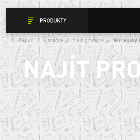
PRODUKTY
Retlux
/
O značce
/
Najít prodejce
/
Nitrianský 
NAJÍT PR