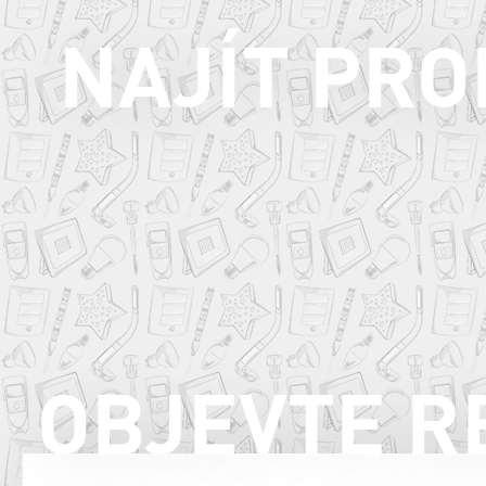
NAJÍT PR
OBJEVTE R