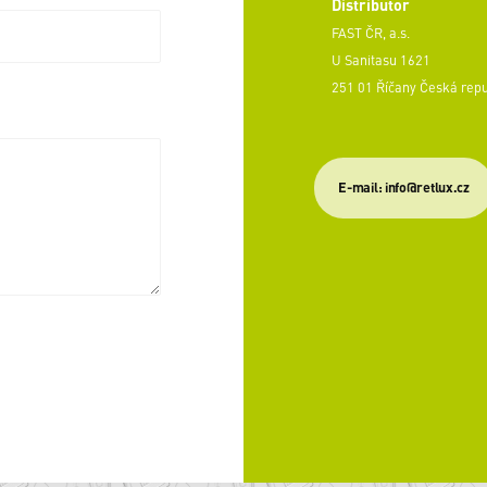
Distributor
FAST ČR, a.s.
U Sanitasu 1621
251 01 Říčany Česká rep
E-mail: info@retlux.cz