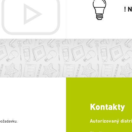
! 
Kontakty
Autorizovaný distr
 požadavku.