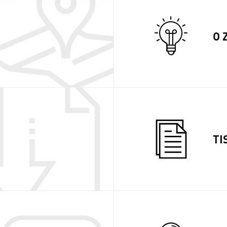
O 
TI