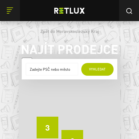
Zpět do Moravskoslezský Kraj
NAJÍT PRODEJCE
+
VYHLEDAT
−
3