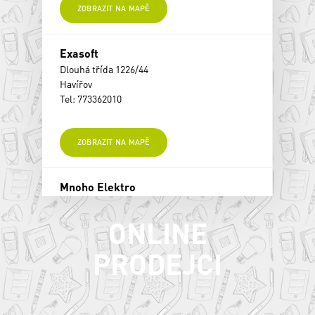
ZOBRAZIT NA MAPĚ
Exasoft
Dlouhá třída 1226/44
Havířov
Tel: 773362010
ZOBRAZIT NA MAPĚ
Mnoho Elektro
Těšínská 1100/50a (NA BLUDOVICKÉM
KOPCI)
ONLINE
Havířov
Tel: 597582582
PRODEJCI
www.mnoho.cz
ZOBRAZIT NA MAPĚ