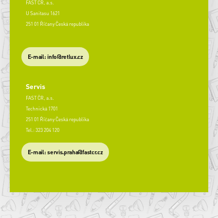
FAST ČR, a.s.
U Sanitasu 1621
251 01 Říčany Česká republika
E-mail: info@retlux.cz
Servis
FAST ČR, a.s.
Technická 1701
251 01 Říčany Česká republika
Tel.: 323 204 120
​E-mail: servis.praha@fastcr.cz