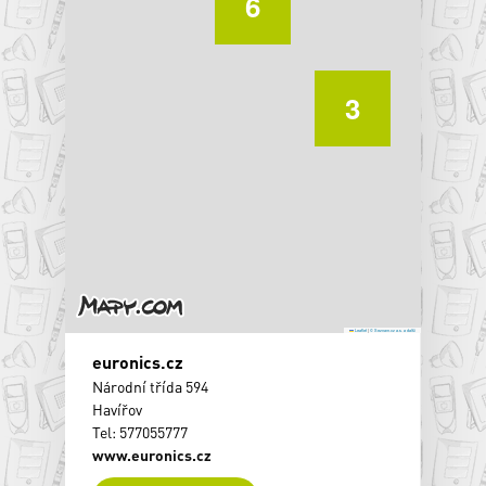
6
3
Leaflet
|
© Seznam.cz a.s. a další
euronics.cz
Národní třída 594
Havířov
Tel: 577055777
www.euronics.cz