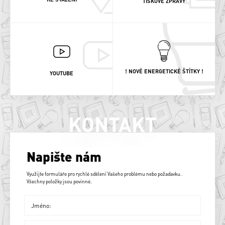
TISKOVÉ ZPRÁVY
! NOVÉ ENERGETICKÉ ŠTÍTKY !
YOUTUBE
KONTAKT
Napište nám
Využijte formuláře pro rychlé sdělení Vašeho problému nebo požadavku.
Všechny položky jsou povinné.