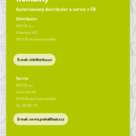
Autorizovaný distributor a servis v ČR
Distributor
FAST ČR, a.s.
U Sanitasu 1621
251 01 Říčany Česká republika
E-mail: info@retlux.cz
Servis
FAST ČR, a.s.
Technická 1701
251 01 Říčany Česká republika
Tel.: 323 204 120
​E-mail: servis.praha@fastcr.cz