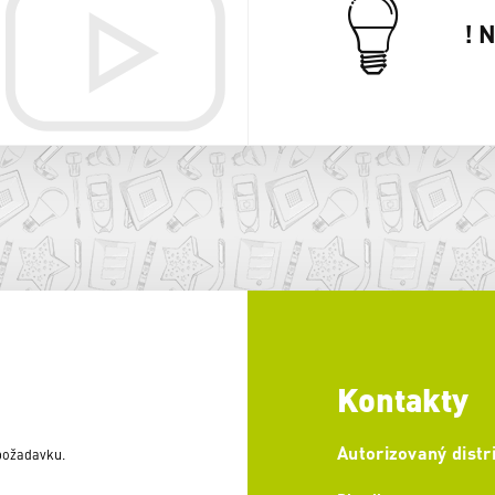
! 
Kontakty
Autorizovaný distr
 požadavku.