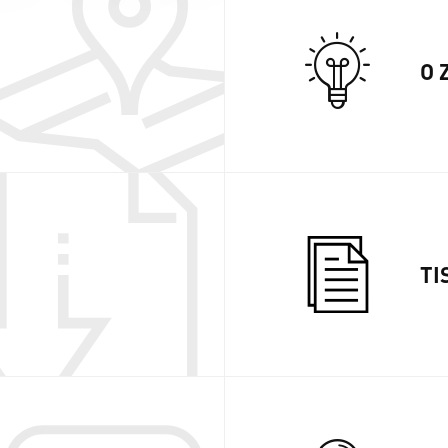
O 
TI