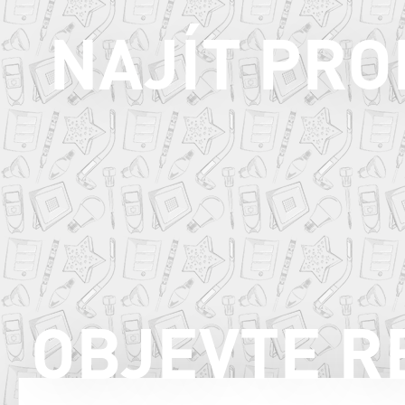
NAJÍT PR
OBJEVTE R