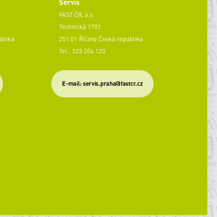
Servis
FAST ČR, a.s.
Technická 1701
ublika
251 01 Říčany Česká republika
Tel.: 323 204 120
​E-mail: servis.praha@fastcr.cz