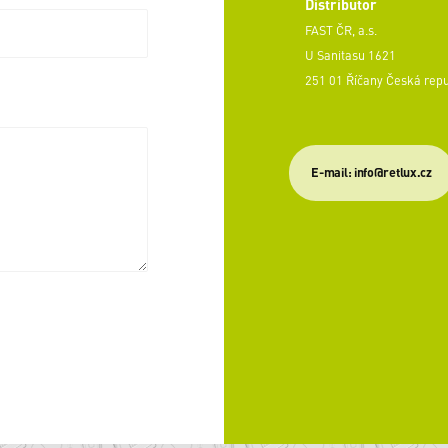
Distributor
FAST ČR, a.s.
U Sanitasu 1621
251 01 Říčany Česká rep
E-mail: info@retlux.cz