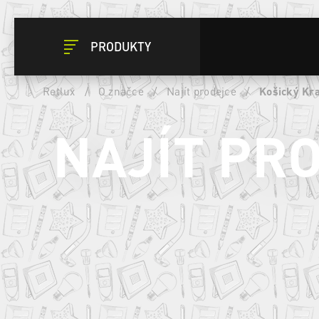
PRODUKTY
Retlux
/
O značce
/
Najít prodejce
/
Košický Kra
NAJÍT PR