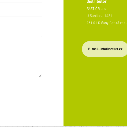
Distributor
FAST ČR, a.s.
U Sanitasu 1621
251 01 Říčany Česká rep
E-mail: info@retlux.cz