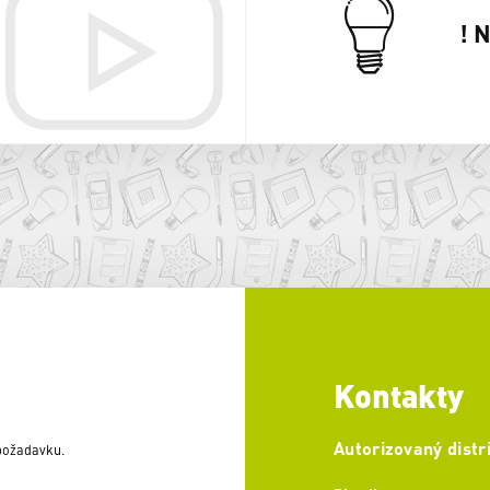
! 
Kontakty
Autorizovaný distr
 požadavku.