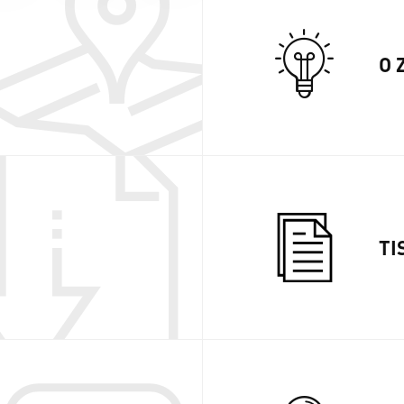
O 
TI