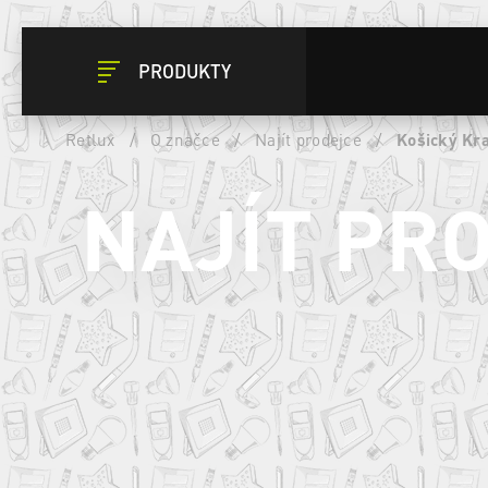
PRODUKTY
Retlux
/
O značce
/
Najít prodejce
/
Košický Kra
NAJÍT PR