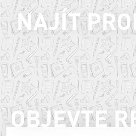
NAJÍT PR
OBJEVTE R