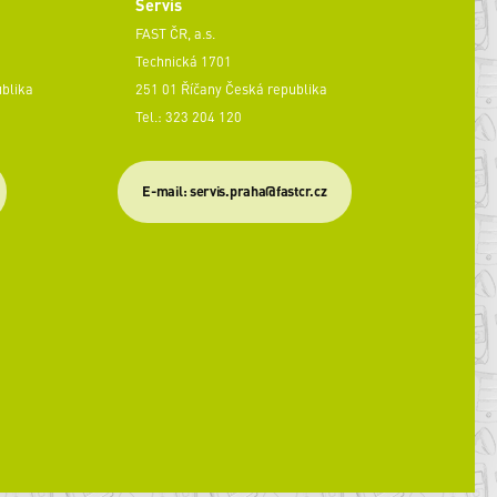
Servis
FAST ČR, a.s.
Technická 1701
ublika
251 01 Říčany Česká republika
Tel.: 323 204 120
​E-mail: servis.praha@fastcr.cz