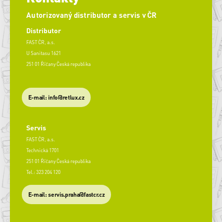
Autorizovaný distributor a servis v ČR
Distributor
FAST ČR, a.s.
U Sanitasu 1621
251 01 Říčany Česká republika
E-mail: info@retlux.cz
Servis
FAST ČR, a.s.
Technická 1701
251 01 Říčany Česká republika
Tel.: 323 204 120
​E-mail: servis.praha@fastcr.cz