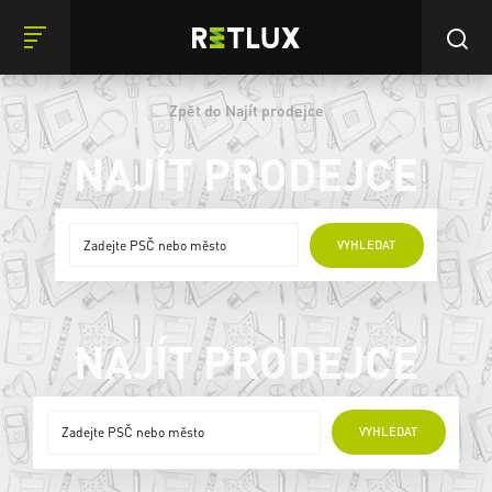
Zpět do Najít prodejce
NAJÍT PRODEJCE
ONLINE PRODEJCI
VYHLEDAT
NAJÍT PRODEJCE
ONLINE PRODEJCI
VYHLEDAT