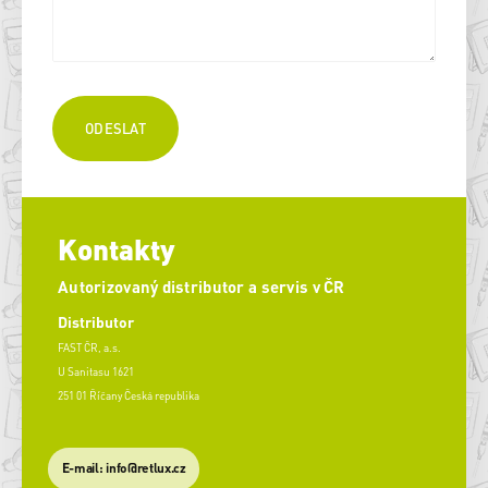
Kontakty
Autorizovaný distributor a servis v ČR
Distributor
FAST ČR, a.s.
U Sanitasu 1621
251 01 Říčany Česká republika
E-mail: info@retlux.cz