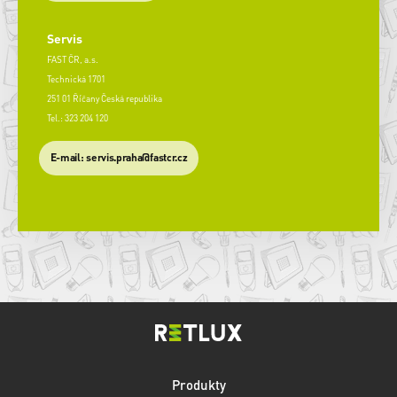
Servis
FAST ČR, a.s.
Technická 1701
251 01 Říčany Česká republika
Tel.: 323 204 120
​E-mail: servis.praha@fastcr.cz
Produkty