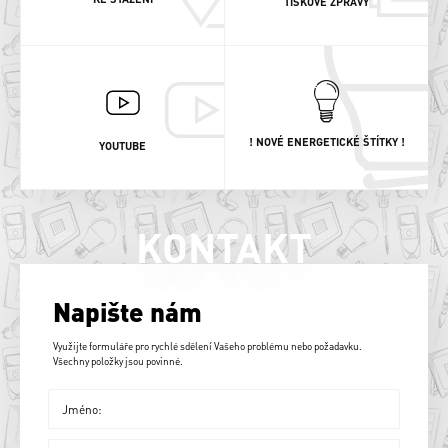
TISKOVÉ ZPRÁVY
! NOVÉ ENERGETICKÉ ŠTÍTKY !
YOUTUBE
KONTAKT
Napište nám
Využijte formuláře pro rychlé sdělení Vašeho problému nebo požadavku.
Všechny položky jsou povinné.