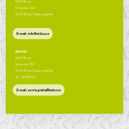
FAST ČR, a.s.
U Sanitasu 1621
251 01 Říčany Česká republika
E-mail: info@retlux.cz
Servis
FAST ČR, a.s.
Technická 1701
251 01 Říčany Česká republika
Tel.: 323 204 120
​E-mail: servis.praha@fastcr.cz