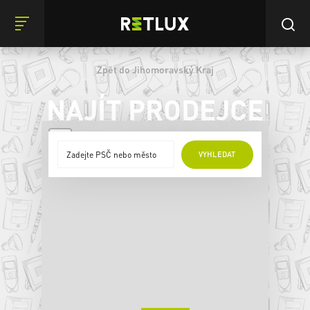
Zpět do Jihomoravský Kraj
NAJÍT PRODEJCE
+
VYHLEDAT
−