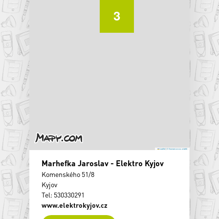
3
Leaflet
|
© Seznam.cz a.s. a další
Marhefka Jaroslav - Elektro Kyjov
Komenského 51/8
Kyjov
Tel: 530330291
www.elektrokyjov.cz