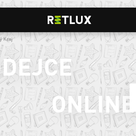
ý Kraj
ODEJCE
ONLINE