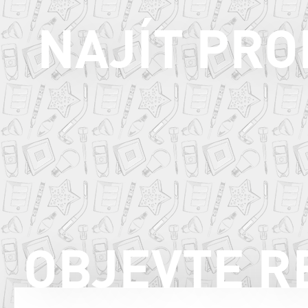
NAJÍT PR
OBJEVTE R