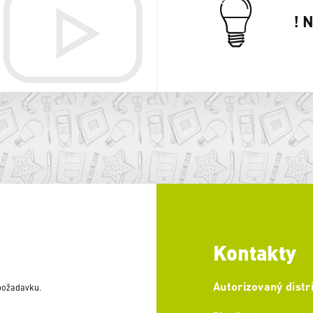
! 
Kontakty
Autorizovaný distr
 požadavku.