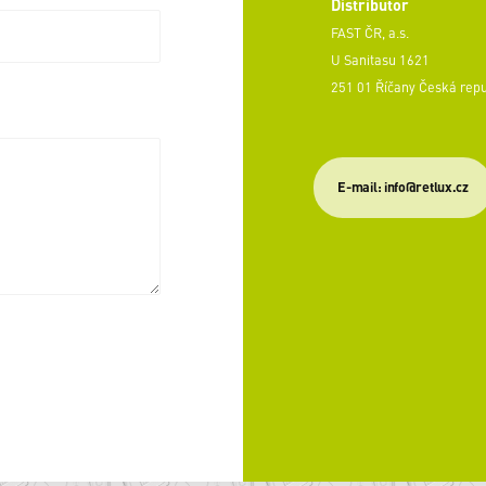
Distributor
FAST ČR, a.s.
U Sanitasu 1621
251 01 Říčany Česká rep
E-mail: info@retlux.cz