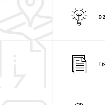
O 
TI