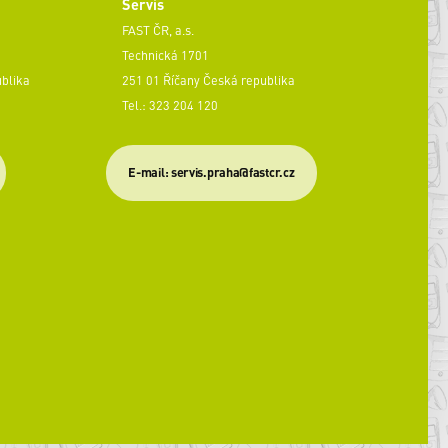
Servis
FAST ČR, a.s.
Technická 1701
ublika
251 01 Říčany Česká republika
Tel.: 323 204 120
​E-mail: servis.praha@fastcr.cz