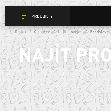
PRODUKTY
Retlux
/
O značce
/
Najít prodejce
/
Bratislavsk
NAJÍT PR